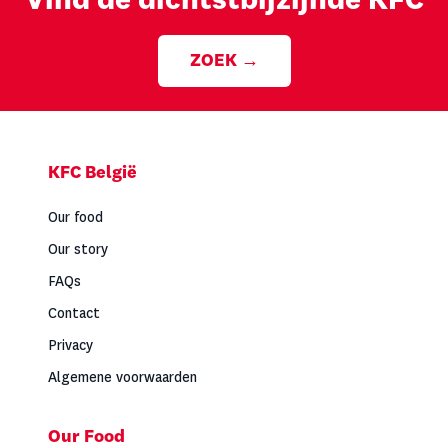
Vind de dichtstbijzijnde KFC
ZOEK →
Footer
KFC België
Our food
Our story
FAQs
Contact
Privacy
Algemene voorwaarden
Our Food